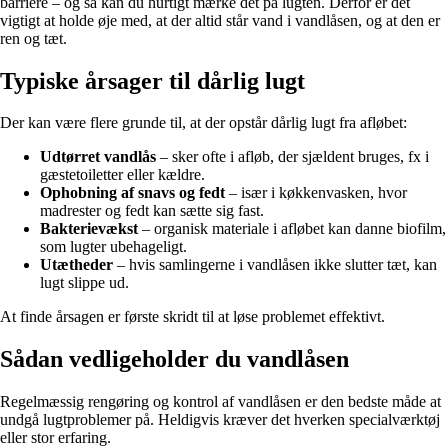
barriere – og så kan du hurtigt mærke det på lugten. Derfor er det
vigtigt at holde øje med, at der altid står vand i vandlåsen, og at den er
ren og tæt.
Typiske årsager til dårlig lugt
Der kan være flere grunde til, at der opstår dårlig lugt fra afløbet:
Udtørret vandlås
– sker ofte i afløb, der sjældent bruges, fx i
gæstetoiletter eller kældre.
Ophobning af snavs og fedt
– især i køkkenvasken, hvor
madrester og fedt kan sætte sig fast.
Bakterievækst
– organisk materiale i afløbet kan danne biofilm,
som lugter ubehageligt.
Utætheder
– hvis samlingerne i vandlåsen ikke slutter tæt, kan
lugt slippe ud.
At finde årsagen er første skridt til at løse problemet effektivt.
Sådan vedligeholder du vandlåsen
Regelmæssig rengøring og kontrol af vandlåsen er den bedste måde at
undgå lugtproblemer på. Heldigvis kræver det hverken specialværktøj
eller stor erfaring.