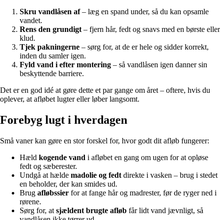
Skru vandlåsen af
– læg en spand under, så du kan opsamle
vandet.
Rens den grundigt
– fjern hår, fedt og snavs med en børste eller
klud.
Tjek pakningerne
– sørg for, at de er hele og sidder korrekt,
inden du samler igen.
Fyld vand i efter montering
– så vandlåsen igen danner sin
beskyttende barriere.
Det er en god idé at gøre dette et par gange om året – oftere, hvis du
oplever, at afløbet lugter eller løber langsomt.
Forebyg lugt i hverdagen
Små vaner kan gøre en stor forskel for, hvor godt dit afløb fungerer:
Hæld
kogende vand
i afløbet en gang om ugen for at opløse
fedt og sæberester.
Undgå at hælde
madolie og fedt
direkte i vasken – brug i stedet
en beholder, der kan smides ud.
Brug
afløbssier
for at fange hår og madrester, før de ryger ned i
rørene.
Sørg for, at
sjældent brugte afløb
får lidt vand jævnligt, så
vandlåsen ikke tørrer ud.