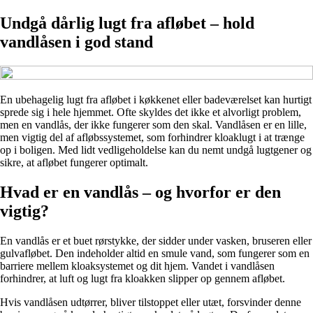
Undgå dårlig lugt fra afløbet – hold
vandlåsen i god stand
En ubehagelig lugt fra afløbet i køkkenet eller badeværelset kan hurtigt
sprede sig i hele hjemmet. Ofte skyldes det ikke et alvorligt problem,
men en vandlås, der ikke fungerer som den skal. Vandlåsen er en lille,
men vigtig del af afløbssystemet, som forhindrer kloaklugt i at trænge
op i boligen. Med lidt vedligeholdelse kan du nemt undgå lugtgener og
sikre, at afløbet fungerer optimalt.
Hvad er en vandlås – og hvorfor er den
vigtig?
En vandlås er et buet rørstykke, der sidder under vasken, bruseren eller
gulvafløbet. Den indeholder altid en smule vand, som fungerer som en
barriere mellem kloaksystemet og dit hjem. Vandet i vandlåsen
forhindrer, at luft og lugt fra kloakken slipper op gennem afløbet.
Hvis vandlåsen udtørrer, bliver tilstoppet eller utæt, forsvinder denne