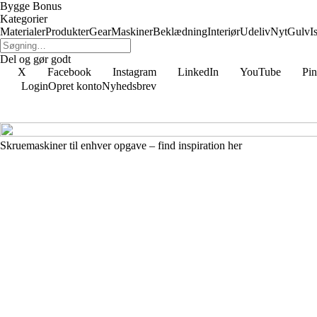
Bygge Bonus
Kategorier
Materialer
Produkter
Gear
Maskiner
Beklædning
Interiør
Udeliv
Nyt
Gulv
I
Del og gør godt
X
Facebook
Instagram
LinkedIn
YouTube
Pin
Login
Opret konto
Nyhedsbrev
Skruemaskiner til enhver opgave – find inspiration her