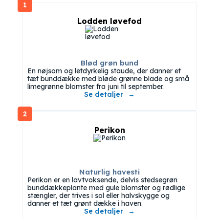
1
Lodden løvefod
Blød grøn bund
En nøjsom og letdyrkelig staude, der danner et
tæt bunddække med bløde grønne blade og små
limegrønne blomster fra juni til september.
Se detaljer
2
Perikon
Naturlig havesti
Perikon er en lavtvoksende, delvis stedsegrøn
bunddækkeplante med gule blomster og rødlige
stængler, der trives i sol eller halvskygge og
danner et tæt grønt dække i haven.
Se detaljer