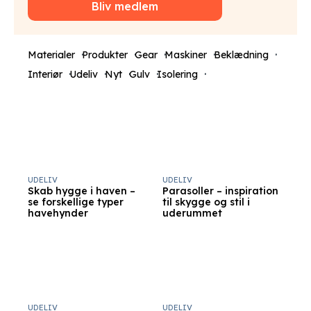
Bliv medlem
Materialer
Produkter
Gear
Maskiner
Beklædning
Interiør
Udeliv
Nyt
Gulv
Isolering
UDELIV
UDELIV
Skab hygge i haven –
Parasoller – inspiration
se forskellige typer
til skygge og stil i
havehynder
uderummet
UDELIV
UDELIV