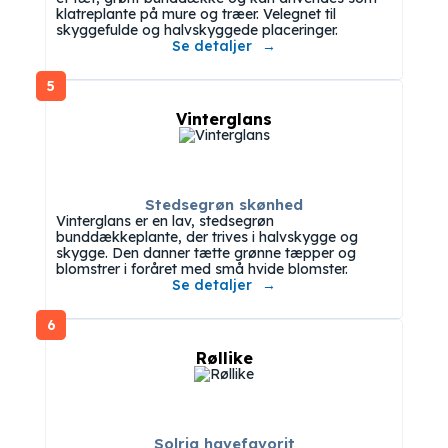
klatreplante på mure og træer. Velegnet til
skyggefulde og halvskyggede placeringer.
Se detaljer
5
Vinterglans
Stedsegrøn skønhed
Vinterglans er en lav, stedsegrøn
bunddækkeplante, der trives i halvskygge og
skygge. Den danner tætte grønne tæpper og
blomstrer i foråret med små hvide blomster.
Se detaljer
6
Røllike
Solrig havefavorit