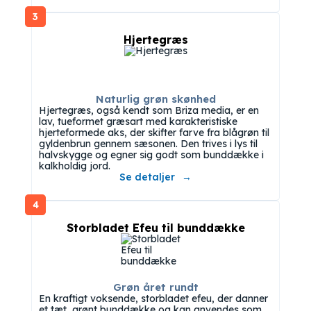
3
Hjertegræs
Naturlig grøn skønhed
Hjertegræs, også kendt som Briza media, er en
lav, tueformet græsart med karakteristiske
hjerteformede aks, der skifter farve fra blågrøn til
gyldenbrun gennem sæsonen. Den trives i lys til
halvskygge og egner sig godt som bunddække i
kalkholdig jord.
Se detaljer
4
Storbladet Efeu til bunddække
Grøn året rundt
En kraftigt voksende, storbladet efeu, der danner
et tæt, grønt bunddække og kan anvendes som