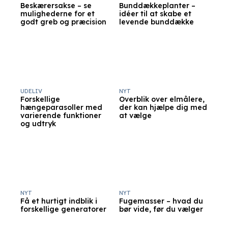
Beskærersakse – se
Bunddækkeplanter –
mulighederne for et
idéer til at skabe et
godt greb og præcision
levende bunddække
UDELIV
NYT
Forskellige
Overblik over elmålere,
hængeparasoller med
der kan hjælpe dig med
varierende funktioner
at vælge
og udtryk
NYT
NYT
Få et hurtigt indblik i
Fugemasser – hvad du
forskellige generatorer
bør vide, før du vælger