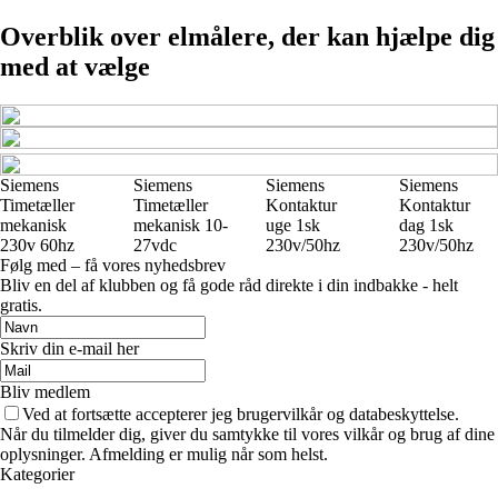
Overblik over elmålere, der kan hjælpe dig
med at vælge
Siemens
Siemens
Siemens
Siemens
Timetæller
Timetæller
Kontaktur
Kontaktur
mekanisk
mekanisk 10-
uge 1sk
dag 1sk
230v 60hz
27vdc
230v/50hz
230v/50hz
Følg med – få vores nyhedsbrev
Bliv en del af klubben og få gode råd direkte i din indbakke - helt
gratis.
Skriv din e-mail her
Bliv medlem
Ved at fortsætte accepterer jeg brugervilkår og databeskyttelse.
Når du tilmelder dig, giver du samtykke til vores vilkår og brug af dine
oplysninger. Afmelding er mulig når som helst.
Kategorier