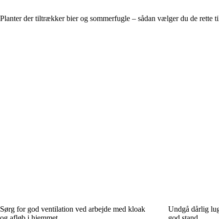
Planter der tiltrækker bier og sommerfugle – sådan vælger du de rette ti
Sørg for god ventilation ved arbejde med kloak
Undgå dårlig lug
og afløb i hjemmet
god stand