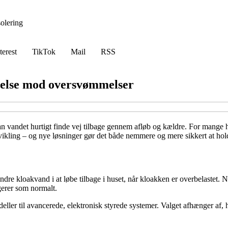
solering
terest
TikTok
Mail
RSS
ttelse mod oversvømmelser
 vandet hurtigt finde vej tilbage gennem afløb og kældre. For mange hu
ikling – og nye løsninger gør det både nemmere og mere sikkert at hol
indre kloakvand i at løbe tilbage i huset, når kloakken er overbelastet. 
gerer som normalt.
ller til avancerede, elektronisk styrede systemer. Valget afhænger af, h