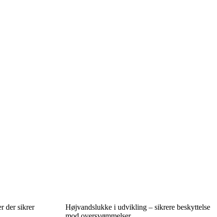
r der sikrer
Højvandslukke i udvikling – sikrere beskyttelse
mod oversvømmelser