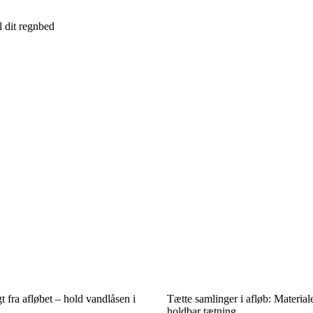
l dit regnbed
t fra afløbet – hold vandlåsen i
Tætte samlinger i afløb: Materiale
holdbar tætning