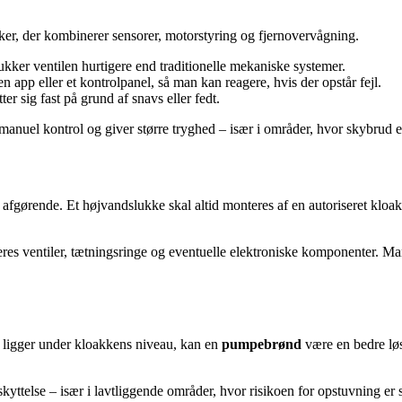
ker, der kombinerer sensorer, motorstyring og fjernovervågning.
ukker ventilen hurtigere end traditionelle mekaniske systemer.
en app eller et kontrolpanel, så man kan reagere, hvis der opstår fejl.
ter sig fast på grund af snavs eller fedt.
anuel kontrol og giver større tryghed – især i områder, hvor skybrud e
 afgørende. Et højvandslukke skal altid monteres af en autoriseret kloak
leres ventiler, tætningsringe og eventuelle elektroniske komponenter. M
n ligger under kloakkens niveau, kan en
pumpebrønd
være en bedre løs
telse – især i lavtliggende områder, hvor risikoen for opstuvning er s