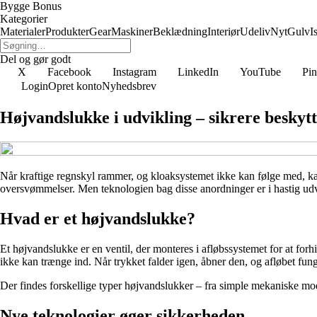
Bygge Bonus
Kategorier
Materialer
Produkter
Gear
Maskiner
Beklædning
Interiør
Udeliv
Nyt
Gulv
I
Del og gør godt
X
Facebook
Instagram
LinkedIn
YouTube
Pin
Login
Opret konto
Nyhedsbrev
Højvandslukke i udvikling – sikrere besky
Når kraftige regnskyl rammer, og kloaksystemet ikke kan følge med, kan
oversvømmelser. Men teknologien bag disse anordninger er i hastig udv
Hvad er et højvandslukke?
Et højvandslukke er en ventil, der monteres i afløbssystemet for at forh
ikke kan trænge ind. Når trykket falder igen, åbner den, og afløbet fun
Der findes forskellige typer højvandslukker – fra simple mekaniske mode
Nye teknologier øger sikkerheden