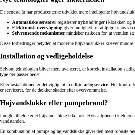
De seneste år har producenterne udviklet mere intelligente højvandsluk
Automatiske sensorer
registrerer trykændringer i kloakken og l
Elektronisk overvågning
giver mulighed for at følge status via 
Selvrensende mekanismer
mindsker risikoen for, at ventilen sæt
Disse forbedringer betyder, at moderne højvandslukker kræver mindre m
Installation og vedligeholdelse
Selvom teknologien bliver mere avanceret, er korrekt installation stadig
type der passer bedst.
Efter installationen er det vigtigt at få udført
årlig service
. Her kontrol
er serviceret, før de dækker skader efter oversvømmelse.
Højvandslukke eller pumpebrønd?
I nogle tilfælde er et højvandslukke ikke nok. Hvis afløbene i kældere
vandstanden.
En kombination af pumpe og højvandslukke giver den mest robuste beskyt