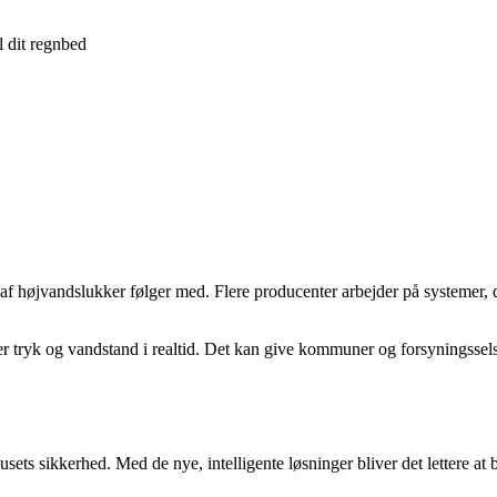
l dit regnbed
en af højvandslukker følger med. Flere producenter arbejder på systeme
erer tryk og vandstand i realtid. Det kan give kommuner og forsyningsse
husets sikkerhed. Med de nye, intelligente løsninger bliver det lettere