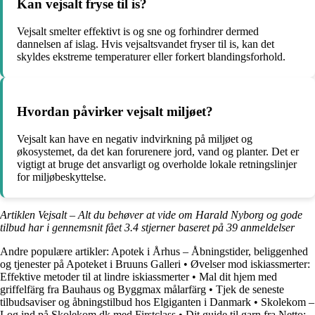
Kan vejsalt fryse til is?
Vejsalt smelter effektivt is og sne og forhindrer dermed
dannelsen af islag. Hvis vejsaltsvandet fryser til is, kan det
skyldes ekstreme temperaturer eller forkert blandingsforhold.
Hvordan påvirker vejsalt miljøet?
Vejsalt kan have en negativ indvirkning på miljøet og
økosystemet, da det kan forurenere jord, vand og planter. Det er
vigtigt at bruge det ansvarligt og overholde lokale retningslinjer
for miljøbeskyttelse.
Artiklen Vejsalt – Alt du behøver at vide om Harald Nyborg og gode
tilbud har i gennemsnit fået
3.4
stjerner baseret på
39
anmeldelser
Andre populære artikler:
Apotek i Århus – Åbningstider, beliggenhed
og tjenester på Apoteket i Bruuns Galleri
•
Øvelser mod iskiassmerter:
Effektive metoder til at lindre iskiassmerter
•
Mal dit hjem med
griffelfärg fra Bauhaus og Byggmax målarfärg
•
Tjek de seneste
tilbudsaviser og åbningstilbud hos Elgiganten i Danmark
•
Skolekom –
Log ind på Skolekom.dk med Firstclass
•
Dit guide til garn fra Netto: