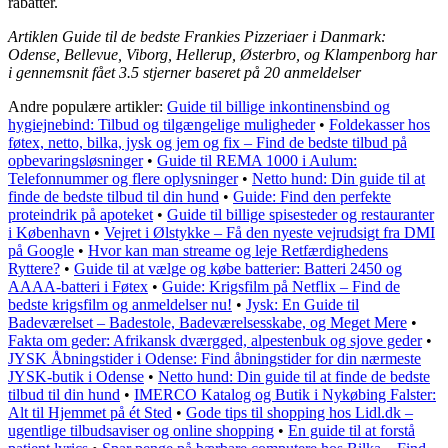
rabatter.
Artiklen Guide til de bedste Frankies Pizzeriaer i Danmark:
Odense, Bellevue, Viborg, Hellerup, Østerbro, og Klampenborg har
i gennemsnit fået
3.5
stjerner baseret på
20
anmeldelser
Andre populære artikler:
Guide til billige inkontinensbind og
hygiejnebind: Tilbud og tilgængelige muligheder
•
Foldekasser hos
føtex, netto, bilka, jysk og jem og fix – Find de bedste tilbud på
opbevaringsløsninger
•
Guide til REMA 1000 i Aulum:
Telefonnummer og flere oplysninger
•
Netto hund: Din guide til at
finde de bedste tilbud til din hund
•
Guide: Find den perfekte
proteindrik på apoteket
•
Guide til billige spisesteder og restauranter
i København
•
Vejret i Ølstykke – Få den nyeste vejrudsigt fra DMI
på Google
•
Hvor kan man streame og leje Retfærdighedens
Ryttere?
•
Guide til at vælge og købe batterier: Batteri 2450 og
AAAA-batteri i Føtex
•
Guide: Krigsfilm på Netflix – Find de
bedste krigsfilm og anmeldelser nu!
•
Jysk: En Guide til
Badeværelset – Badestole, Badeværelsesskabe, og Meget Mere
•
Fakta om geder: Afrikansk dværgged, alpestenbuk og sjove geder
•
JYSK Åbningstider i Odense: Find åbningstider for din nærmeste
JYSK-butik i Odense
•
Netto hund: Din guide til at finde de bedste
tilbud til din hund
•
IMERCO Katalog og Butik i Nykøbing Falster:
Alt til Hjemmet på ét Sted
•
Gode tips til shopping hos Lidl.dk –
ugentlige tilbudsaviser og online shopping
•
En guide til at forstå