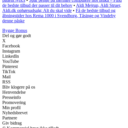
patient lyrics
•
Spar penge på bærbare computere hos Bilka – Find
de bedste tilbud der passer til dit behov
•
Aldi Mejrup, Aldi Struer,
Aldi.dk ophørsudsalg: Alt du skal vide
•
Få de bedste tilbud og
åbningstider hos Rema 1000 i Svendborg, Tåsinge og Vindeby
denne påske
Bygge Bonus
Del og gør godt
X
Facebook
Instagram
LinkedIn
YouTube
Pinterest
TikTok
Mail
RSS
Bliv klogere på os
Henvendelse
Presseinfo
Promovering
Min profil
Nyhedsbrevet
Partnere
Giv bidrag