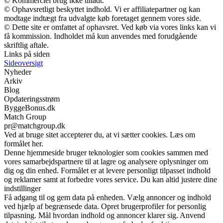
© Kommerciel brug ikke tilladt.
© Ophavsretligt beskyttet indhold. Vi er affiliatepartner og kan
modtage indtægt fra udvalgte køb foretaget gennem vores side.
© Dette site er omfattet af ophavsret. Ved køb via vores links kan vi
få kommission. Indholdet må kun anvendes med forudgående
skriftlig aftale.
Links på siden
Sideoversigt
Nyheder
Arkiv
Blog
Opdateringsstrøm
ByggeBonus.dk
Match Group
pr@matchgroup.dk
Ved at bruge sitet accepterer du, at vi sætter cookies. Læs om
formålet her.
Denne hjemmeside bruger teknologier som cookies sammen med
vores samarbejdspartnere til at lagre og analysere oplysninger om
dig og din enhed. Formålet er at levere personligt tilpasset indhold
og reklamer samt at forbedre vores service. Du kan altid justere dine
indstillinger
Få adgang til og gem data på enheden. Vælg annoncer og indhold
ved hjælp af begrænsede data. Opret brugerprofiler for personlig
tilpasning. Mål hvordan indhold og annoncer klarer sig. Anvend