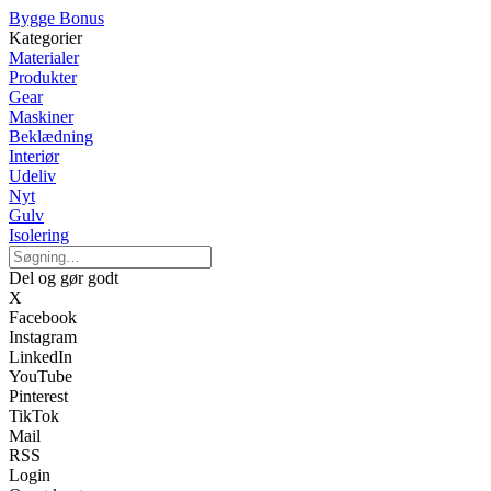
Bygge Bonus
Kategorier
Materialer
Produkter
Gear
Maskiner
Beklædning
Interiør
Udeliv
Nyt
Gulv
Isolering
Del og gør godt
X
Facebook
Instagram
LinkedIn
YouTube
Pinterest
TikTok
Mail
RSS
Login