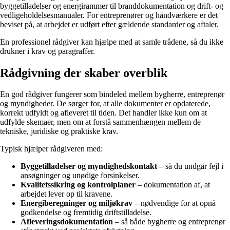
byggetilladelser og energirammer til branddokumentation og drift- og
vedligeholdelsesmanualer. For entreprenører og håndværkere er det
beviset på, at arbejdet er udført efter gældende standarder og aftaler.
En professionel rådgiver kan hjælpe med at samle trådene, så du ikke
drukner i krav og paragraffer.
Rådgivning der skaber overblik
En god rådgiver fungerer som bindeled mellem bygherre, entreprenør
og myndigheder. De sørger for, at alle dokumenter er opdaterede,
korrekt udfyldt og afleveret til tiden. Det handler ikke kun om at
udfylde skemaer, men om at forstå sammenhængen mellem de
tekniske, juridiske og praktiske krav.
Typisk hjælper rådgiveren med:
Byggetilladelser og myndighedskontakt
– så du undgår fejl i
ansøgninger og unødige forsinkelser.
Kvalitetssikring og kontrolplaner
– dokumentation af, at
arbejdet lever op til kravene.
Energiberegninger og miljøkrav
– nødvendige for at opnå
godkendelse og fremtidig driftstilladelse.
Afleveringsdokumentation
– så både bygherre og entreprenør