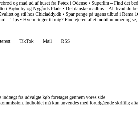
ebrød og mad ud af huset fra Føtex i Odense
•
Superlim – Find det bed
tto i Brøndby og Nygårds Plads
•
Det danske madhus – Alt hvad du beh
Kvalitet og stil hos Chicladdy.dk
•
Spar penge på ugens tilbud i Rema 
ord – Tips
•
Hvem ringer til mig? Find ejeren af et mobilnummer og se,
terest
TikTok
Mail
RSS
e indtægt fra udvalgte køb foretaget gennem vores side.
få kommission. Indholdet må kun anvendes med forudgående skriftlig afta