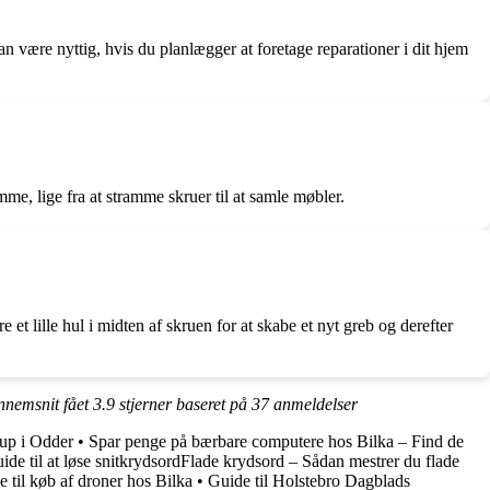
n være nyttig, hvis du planlægger at foretage reparationer i dit hjem
e, lige fra at stramme skruer til at samle møbler.
et lille hul i midten af skruen for at skabe et nyt greb og derefter
ennemsnit fået
3.9
stjerner baseret på
37
anmeldelser
kup i Odder
•
Spar penge på bærbare computere hos Bilka – Find de
ide til at løse snitkrydsordFlade krydsord – Sådan mestrer du flade
til køb af droner hos Bilka
•
Guide til Holstebro Dagblads