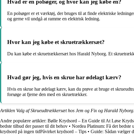
Hvad er en polsøger, og hvor kan jeg købe en?
En polsøger er et værktøj, der bruges til at finde elektriske ledni
og gerne vil undgå at ramme en elektrisk ledning.
Hvor kan jeg købe et skruetrækkersæt?
Du kan købe et skruetrækkersæt hos Harald Nyborg. Et skruetrækkers
Hvad gør jeg, hvis en skrue har ødelagt kærv?
Hvis en skrue har ødelagt kærv, kan du prøve at bruge et skrueudtrækk
forsøge at fjerne den med en skruetrækker.
Artiklen Valg af Skrueudtrækkersæt hos Jem og Fix og Harald Nyborg: S
Andre populære artikler:
Bølle Krydsord – En Guide til At Løse Kry
bedste tilbud der passer til dit behov
•
Nordea Platinum: Få det bedste 
krydsord på ingen tidPåvirket krydsord – Tips
•
Guide: Sådan vælger du