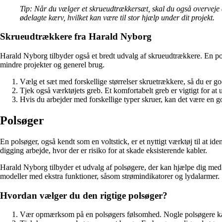
Tip: Når du vælger et skrueudtrækkersæt, skal du også overveje de
ødelagte kærv, hvilket kan være til stor hjælp under dit projekt.
Skrueudtrækkere fra Harald Nyborg
Harald Nyborg tilbyder også et bredt udvalg af skrueudtrækkere. En popu
mindre projekter og generel brug.
Vælg et sæt med forskellige størrelser skruetrækkere, så du er godt
Tjek også værktøjets greb. Et komfortabelt greb er vigtigt for at 
Hvis du arbejder med forskellige typer skruer, kan det være en god
Polsøger
En polsøger, også kendt som en voltstick, er et nyttigt værktøj til at iden
digging arbejde, hvor der er risiko for at skade eksisterende kabler.
Harald Nyborg tilbyder et udvalg af polsøgere, der kan hjælpe dig med a
modeller med ekstra funktioner, såsom strømindikatorer og lydalarmer.
Hvordan vælger du den rigtige polsøger?
Vær opmærksom på en polsøgers følsomhed. Nogle polsøgere kan d