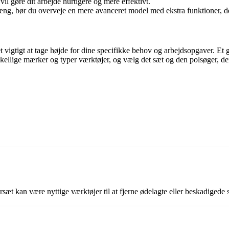
l gøre dit arbejde hurtigere og mere effektivt.
ng, bør du overveje en mere avanceret model med ekstra funktioner, der
et vigtigt at tage højde for dine specifikke behov og arbejdsopgaver. Et
forskellige mærker og typer værktøjer, og vælg det sæt og den polsøger, de
 kan være nyttige værktøjer til at fjerne ødelagte eller beskadigede s