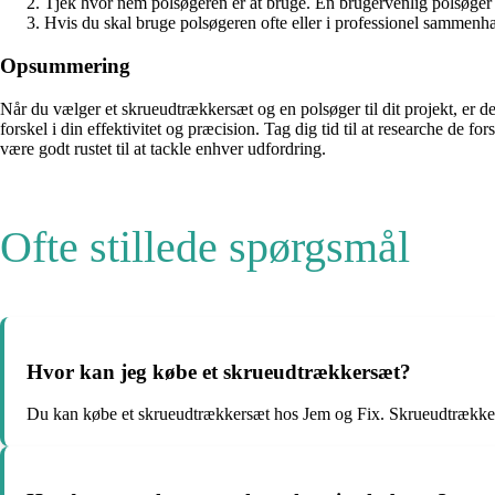
Tjek hvor nem polsøgeren er at bruge. En brugervenlig polsøger vi
Hvis du skal bruge polsøgeren ofte eller i professionel sammenhæ
Opsummering
Når du vælger et skrueudtrækkersæt og en polsøger til dit projekt, er d
forskel i din effektivitet og præcision. Tag dig tid til at researche de 
være godt rustet til at tackle enhver udfordring.
Ofte stillede spørgsmål
Hvor kan jeg købe et skrueudtrækkersæt?
Du kan købe et skrueudtrækkersæt hos Jem og Fix. Skrueudtrækkersæt