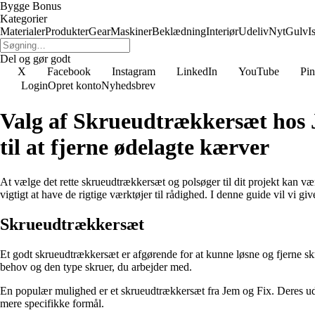
Bygge Bonus
Kategorier
Materialer
Produkter
Gear
Maskiner
Beklædning
Interiør
Udeliv
Nyt
Gulv
I
Del og gør godt
X
Facebook
Instagram
LinkedIn
YouTube
Pin
Login
Opret konto
Nyhedsbrev
Valg af Skrueudtrækkersæt hos J
til at fjerne ødelagte kærver
At vælge det rette skrueudtrækkersæt og polsøger til dit projekt kan vær
vigtigt at have de rigtige værktøjer til rådighed. I denne guide vil vi gi
Skrueudtrækkersæt
Et godt skrueudtrækkersæt er afgørende for at kunne løsne og fjerne skru
behov og den type skruer, du arbejder med.
En populær mulighed er et skrueudtrækkersæt fra Jem og Fix. Deres udva
mere specifikke formål.