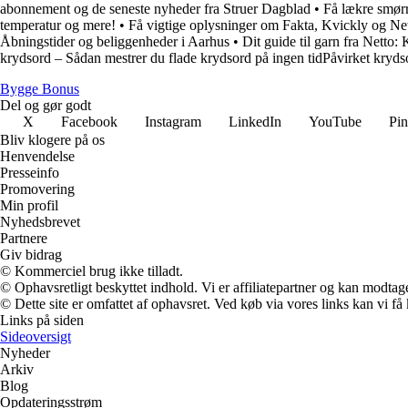
abonnement og de seneste nyheder fra Struer Dagblad
•
Få lækre smørr
temperatur og mere!
•
Få vigtige oplysninger om Fakta, Kvickly og Ne
Åbningstider og beliggenheder i Aarhus
•
Dit guide til garn fra Netto: 
krydsord – Sådan mestrer du flade krydsord på ingen tidPåvirket kryds
Bygge Bonus
Del og gør godt
X
Facebook
Instagram
LinkedIn
YouTube
Pin
Bliv klogere på os
Henvendelse
Presseinfo
Promovering
Min profil
Nyhedsbrevet
Partnere
Giv bidrag
© Kommerciel brug ikke tilladt.
© Ophavsretligt beskyttet indhold. Vi er affiliatepartner og kan modtag
© Dette site er omfattet af ophavsret. Ved køb via vores links kan vi 
Links på siden
Sideoversigt
Nyheder
Arkiv
Blog
Opdateringsstrøm