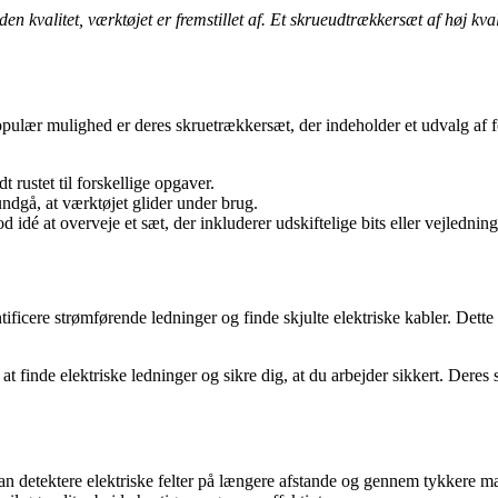
n kvalitet, værktøjet er fremstillet af. Et skrueudtrækkersæt af høj kva
lær mulighed er deres skruetrækkersæt, der indeholder et udvalg af forsk
 rustet til forskellige opgaver.
undgå, at værktøjet glider under brug.
 idé at overveje et sæt, der inkluderer udskiftelige bits eller vejledni
tificere strømførende ledninger og finde skjulte elektriske kabler. Dette e
t finde elektriske ledninger og sikre dig, at du arbejder sikkert. Deres
etektere elektriske felter på længere afstande og gennem tykkere mat