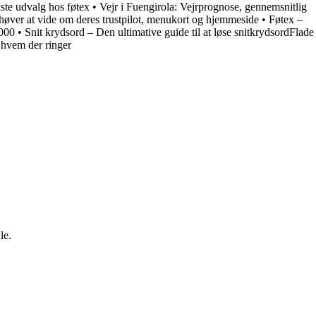
ste udvalg hos føtex
•
Vejr i Fuengirola: Vejrprognose, gennemsnitlig
øver at vide om deres trustpilot, menukort og hjemmeside
•
Føtex –
1000
•
Snit krydsord – Den ultimative guide til at løse snitkrydsordFlade
 hvem der ringer
le.