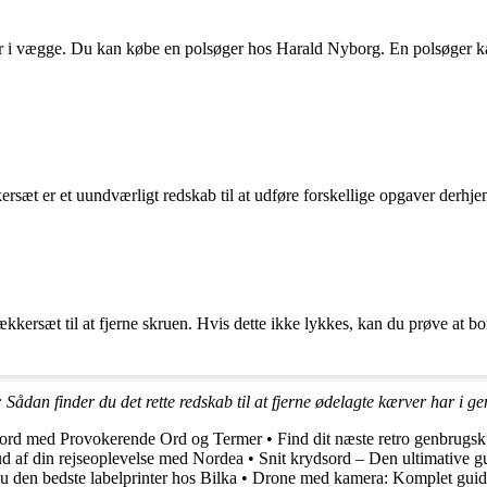
nger i vægge. Du kan købe en polsøger hos Harald Nyborg. En polsøger ka
æt er et uundværligt redskab til at udføre forskellige opgaver derhjemm
ersæt til at fjerne skruen. Hvis dette ikke lykkes, kan du prøve at bore 
ådan finder du det rette redskab til at fjerne ødelagte kærver har i g
dsord med Provokerende Ord og Termer
•
Find dit næste retro genbrugs
ud af din rejseoplevelse med Nordea
•
Snit krydsord – Den ultimative gu
 den bedste labelprinter hos Bilka
•
Drone med kamera: Komplet guide 