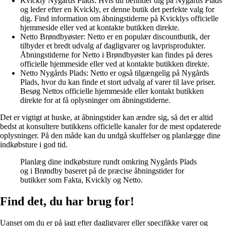
Kvickly Nygårds Plads: Hvis du befinder dig på Nygårds Plads
og leder efter en Kvickly, er denne butik det perfekte valg for
dig. Find information om åbningstiderne på Kvicklys officielle
hjemmeside eller ved at kontakte butikken direkte.
Netto Brøndbyøster: Netto er en populær discountbutik, der
tilbyder et bredt udvalg af dagligvarer og lavprisprodukter.
Åbningstiderne for Netto i Brøndbyøster kan findes på deres
officielle hjemmeside eller ved at kontakte butikken direkte.
Netto Nygårds Plads: Netto er også tilgængelig på Nygårds
Plads, hvor du kan finde et stort udvalg af varer til lave priser.
Besøg Nettos officielle hjemmeside eller kontakt butikken
direkte for at få oplysninger om åbningstiderne.
Det er vigtigt at huske, at åbningstider kan ændre sig, så det er altid
bedst at konsultere butikkens officielle kanaler for de mest opdaterede
oplysninger. På den måde kan du undgå skuffelser og planlægge dine
indkøbsture i god tid.
Planlæg dine indkøbsture rundt omkring Nygårds Plads
og i Brøndby baseret på de præcise åbningstider for
butikker som Fakta, Kvickly og Netto.
Find det, du har brug for!
Uanset om du er på jagt efter dagligvarer eller specifikke varer og