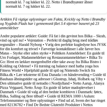
normalt kl. 7 og lukker kl. 22. Netto i Brøndbyøster åbner
normalt kl. 7 og lukker kl. 22.
Artiklen Få vigtige oplysninger om Fakta, Kvickly og Netto i Brøndby
og Nygårds Plads har i gennemsnit fået
3.4
stjerner baseret på
23
anmeldelser
Andre populære artikler:
Guide: Få fat i din gevinst hos Bilka – Skrab,
vind og spil nu!
•
Vejrstation – Perfekt til daglig brug med trådløs
regnmåler – Harald Nyborg
•
Vælg den perfekte kugledyne hos JYSK
for din komfort og trivsel
•
Farverige kontaktlinser i alle farver hos
Matas – Styrke eller uden styrke
•
Politiken Anmeldelser: En guide til
Uro Forlaget, Madanmeldelser og Restaurantanmeldelser
•
Bilka To
Go: Hent en lækker morgenbuffet eller take away fra Bilka Bistro i
Kolding og Odense!
•
Få træning og balance med hatha yoga hos
Fitness World
•
Hjælpfuld guide til spil og Nintendo Switch fra
Bilka.dk
•
Lær teksterne til Esta Danada i en håndevending
•
Guide til
Bauhaus åbningstider og adresser i Glostrup, Ishøj, Holbæk og Viby
•
Den ultimative guide til netradio i Nordjylland
•
Netto Aarup, Alanya
Pizza Vejgaard, Netto Årup: En guide til lækre madoplevelser i
Danmark
•
Guide til valg af den bedste kombiovn i Danmark: føtex,
Bilka, Salling og flere tilbud!
•
Guide til REMA 1000 i Aulum:
Telefonnummer og flere oplysninger
•
Find ud af, hvem der har ringet
med 82136782
•
Find De Bedste Glutenfri Produkter i Nettos