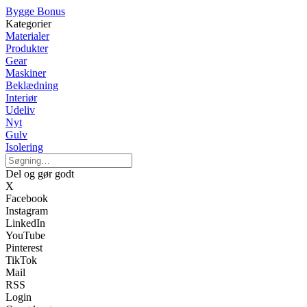
Bygge Bonus
Kategorier
Materialer
Produkter
Gear
Maskiner
Beklædning
Interiør
Udeliv
Nyt
Gulv
Isolering
Del og gør godt
X
Facebook
Instagram
LinkedIn
YouTube
Pinterest
TikTok
Mail
RSS
Login