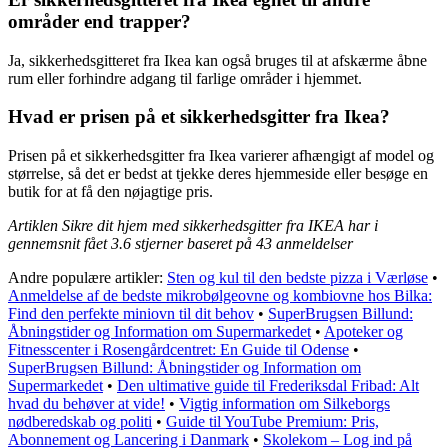
områder end trapper?
Ja, sikkerhedsgitteret fra Ikea kan også bruges til at afskærme åbne
rum eller forhindre adgang til farlige områder i hjemmet.
Hvad er prisen på et sikkerhedsgitter fra Ikea?
Prisen på et sikkerhedsgitter fra Ikea varierer afhængigt af model og
størrelse, så det er bedst at tjekke deres hjemmeside eller besøge en
butik for at få den nøjagtige pris.
Artiklen Sikre dit hjem med sikkerhedsgitter fra IKEA har i
gennemsnit fået
3.6
stjerner baseret på
43
anmeldelser
Andre populære artikler:
Sten og kul til den bedste pizza i Værløse
•
Anmeldelse af de bedste mikrobølgeovne og kombiovne hos Bilka:
Find den perfekte miniovn til dit behov
•
SuperBrugsen Billund:
Åbningstider og Information om Supermarkedet
•
Apoteker og
Fitnesscenter i Rosengårdcentret: En Guide til Odense
•
SuperBrugsen Billund: Åbningstider og Information om
Supermarkedet
•
Den ultimative guide til Frederiksdal Fribad: Alt
hvad du behøver at vide!
•
Vigtig information om Silkeborgs
nødberedskab og politi
•
Guide til YouTube Premium: Pris,
Abonnement og Lancering i Danmark
•
Skolekom – Log ind på