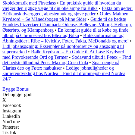
Skolekom.dk med Firstclass
•
En praktisk guide til hvordan du
vælger den rigtige væge til din olielampe fra Bilka
•
Fakta om geder:
Afrikansk dværgged, alpestenbuk og sjove geder
•
Oplev Malmen
Krydsord – Se Månedsbogen på Mine Sider
•
Guide til de bedste
Frankies Pizzeriaer i Danmark: Odense, Bellevue, Viborg, Hellerup,
Østerbro, og Klampenborg
•
En komplet guide til at købe og finde
tilbud på Chromecast hos føtex og Bilka
•
Butiksinformation og
Åbningstider i Ribe – Kvickly, Føtex, Fakta, McDonalds og mere!
•
Lidl jobansøgning: Eksempler på uopfordret cv og ansøgning til
supermarked
•
Bølle Krydsord – En Guide til At Løse Krydsord
med Provokerende Ord og Termer
•
Sodavand tilbud i Føtex – Find
det bedste tilbud på Pepsi Max og Coca Cola
•
Spar penge på
Clarins deo og Føtex natbukser
•
Ledige jobmuligheder og
karriereudvikling hos Nordea – Find dit drømmejob med Nordea
24/7
Bygge Bonus
Del og gør godt
X
Facebook
Instagram
LinkedIn
YouTube
Pinterest
TikTok