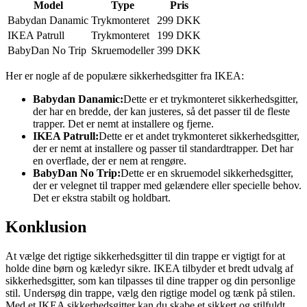
Model
Type
Pris
Babydan Danamic
Trykmonteret
299 DKK
IKEA Patrull
Trykmonteret
199 DKK
BabyDan No Trip
Skruemodeller
399 DKK
Her er nogle af de populære sikkerhedsgitter fra IKEA:
Babydan Danamic:
Dette er et trykmonteret sikkerhedsgitter,
der har en bredde, der kan justeres, så det passer til de fleste
trapper. Det er nemt at installere og fjerne.
IKEA Patrull:
Dette er et andet trykmonteret sikkerhedsgitter,
der er nemt at installere og passer til standardtrapper. Det har
en overflade, der er nem at rengøre.
BabyDan No Trip:
Dette er en skruemodel sikkerhedsgitter,
der er velegnet til trapper med gelændere eller specielle behov.
Det er ekstra stabilt og holdbart.
Konklusion
At vælge det rigtige sikkerhedsgitter til din trappe er vigtigt for at
holde dine børn og kæledyr sikre. IKEA tilbyder et bredt udvalg af
sikkerhedsgitter, som kan tilpasses til dine trapper og din personlige
stil. Undersøg din trappe, vælg den rigtige model og tænk på stilen.
Med et IKEA sikkerhedsgitter kan du skabe et sikkert og stilfuldt