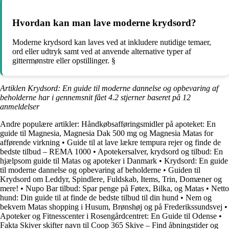
Hvordan kan man lave moderne krydsord?
Moderne krydsord kan laves ved at inkludere nutidige temaer,
ord eller udtryk samt ved at anvende alternative typer af
gittermønstre eller opstillinger. §
Artiklen Krydsord: En guide til moderne dannelse og opbevaring af
beholderne har i gennemsnit fået
4.2
stjerner baseret på
12
anmeldelser
Andre populære artikler:
Håndkøbsafføringsmidler på apoteket: En
guide til Magnesia, Magnesia Dak 500 mg og Magnesia Matas for
afførende virkning
•
Guide til at lave lækre tempura rejer og finde de
bedste tilbud – REMA 1000
•
Apotekersalver, krydsord og tilbud: En
hjælpsom guide til Matas og apoteker i Danmark
•
Krydsord: En guide
til moderne dannelse og opbevaring af beholderne
•
Guiden til
Krydsord om Leddyr, Spindlere, Fuldskab, Items, Trin, Domæner og
mere!
•
Nupo Bar tilbud: Spar penge på Føtex, Bilka, og Matas
•
Netto
hund: Din guide til at finde de bedste tilbud til din hund
•
Nem og
bekvem Matas shopping i Husum, Brønshøj og på Frederikssundsvej
•
Apoteker og Fitnesscenter i Rosengårdcentret: En Guide til Odense
•
Fakta Skiver skifter navn til Coop 365 Skive – Find åbningstider og