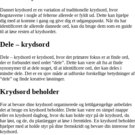
Dannet krydsord er en variation af traditionelle krydsord, hvor
bogstaverne i nogle af felterne allerede er fyldt ud. Dette kan hjælpe
dig med at komme i gang og give dig et udgangspunkt. Når du har
identificeret de allerede dannede ord, kan du bruge dem som en guide
til at løse resten af krydsordet.
Dele – krydsord
Dele – krydsord er krydsord, hvor det primære fokus er at finde ord,
der er forbundet med ordet “dele”. Dette kan være alt fra at finde
synonymer til at dele noget, til at identificere ord, der kan deles i
mindre dele. Det er en sjov måde at udforske forskellige betydninger af
“dele” og finde kreative løsninger.
Krydsord beholder
For at bevare dine krydsord organiserede og lettilgængelige anbefales
det at bruge en krydsord beholder. Dette kan være en simpel mappe
eller en krydsord dagbog, hvor du kan holde styr på de krydsord, du
har løst, og de, du planlægger at løse i fremtiden. En krydsord beholder
hjælper med at holde styr på dine fremskridt og bevare din interesse for
krydsord.