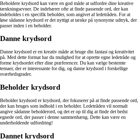
Beholdere krydsord kan være en god måde at udfordre dine kreative
tænkningsevner. De indebærer ofte at finde passende ord, der kan
indeholdes i en specifik beholder, som angivet af ledetråden. For at
løse sådanne krydsord er det nyttigt at tænke på synonyme udtryk, der
passer inden i en beholder.
Danne krydsord
Danne krydsord er en kreativ måde at bruge din fantasi og kreativitet
på. Med dette format har du mulighed for at oprette egne ledetråde og
forme krydsordet efter dine præferencer. Du kan vælge bestemte
temaer, der er interessante for dig, og danne krydsord i forskellige
sværhedsgrader.
Beholder krydsord
Beholder krydsord er krydsord, der fokuserer på at finde passende ord,
der kan bruges som indhold i en beholder. Ledetråden vil normalt
angive sådanne beholderord, og det er op til dig at finde det bedst
egnede ord, der passer i denne sammenhæng. Dette kan være en
underholdende udfordring!
Dannet krydsord