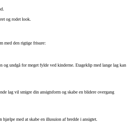
ud.
eret og rodet look.
rm med den rigtige frisure:
nen og undgå for meget fylde ved kinderne. Etageklip med lange lag kan
ende lag vil smigre din ansigtsform og skabe en blidere overgang
 hjælpe med at skabe en illusuion af bredde i ansigtet.