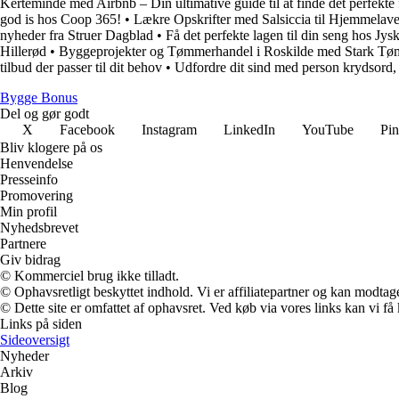
Kerteminde med Airbnb – Din ultimative guide til at finde det perfekte
god is hos Coop 365!
•
Lækre Opskrifter med Salsiccia til Hjemmelave
nyheder fra Struer Dagblad
•
Få det perfekte lagen til din seng hos Jysk
Hillerød
•
Byggeprojekter og Tømmerhandel i Roskilde med Stark T
tilbud der passer til dit behov
•
Udfordre dit sind med person krydsord
Bygge Bonus
Del og gør godt
X
Facebook
Instagram
LinkedIn
YouTube
Pin
Bliv klogere på os
Henvendelse
Presseinfo
Promovering
Min profil
Nyhedsbrevet
Partnere
Giv bidrag
© Kommerciel brug ikke tilladt.
© Ophavsretligt beskyttet indhold. Vi er affiliatepartner og kan modtag
© Dette site er omfattet af ophavsret. Ved køb via vores links kan vi 
Links på siden
Sideoversigt
Nyheder
Arkiv
Blog