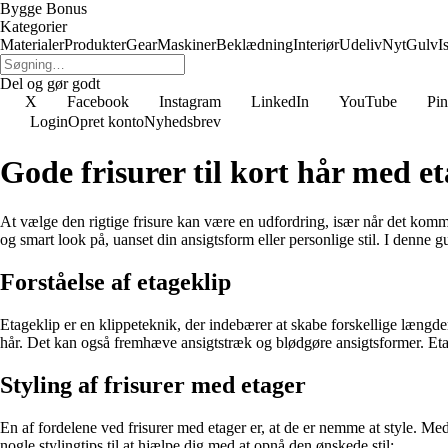
Bygge Bonus
Kategorier
Materialer
Produkter
Gear
Maskiner
Beklædning
Interiør
Udeliv
Nyt
Gulv
I
Del og gør godt
X
Facebook
Instagram
LinkedIn
YouTube
Pin
Login
Opret konto
Nyhedsbrev
Gode frisurer til kort hår med e
At vælge den rigtige frisure kan være en udfordring, især når det kommer
og smart look på, uanset din ansigtsform eller personlige stil. I denne guid
Forståelse af etageklip
Etageklip er en klippeteknik, der indebærer at skabe forskellige længder 
hår. Det kan også fremhæve ansigtstræk og blødgøre ansigtsformer. Etagek
Styling af frisurer med etager
En af fordelene ved frisurer med etager er, at de er nemme at style. Med 
nogle stylingtips til at hjælpe dig med at opnå den ønskede stil: