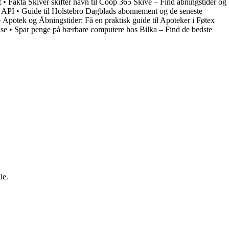
t
•
Fakta Skiver skifter navn til Coop 365 Skive – Find åbningstider og
k API
•
Guide til Holstebro Dagblads abonnement og de seneste
•
Apotek og Åbningstider: Få en praktisk guide til Apoteker i Føtex
nse
•
Spar penge på bærbare computere hos Bilka – Find de bedste
le.