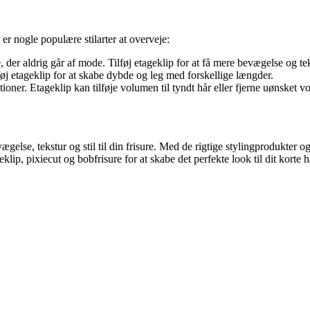
 er nogle populære stilarter at overveje:
e, der aldrig går af mode. Tilføj etageklip for at få mere bevægelse og teks
lføj etageklip for at skabe dybde og leg med forskellige længder.
ioner. Etageklip kan tilføje volumen til tyndt hår eller fjerne uønsket vo
bevægelse, tekstur og stil til din frisure. Med de rigtige stylingprodukter
ip, pixiecut og bobfrisure for at skabe det perfekte look til dit korte h