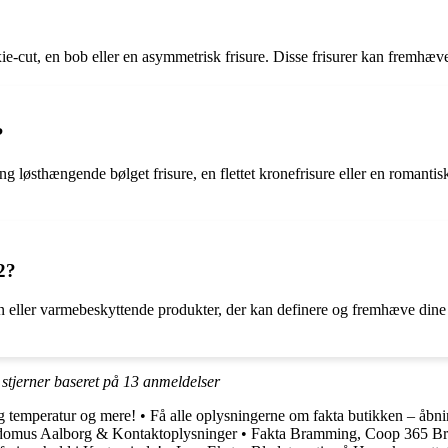
xie-cut, en bob eller en asymmetrisk frisure. Disse frisurer kan fremhæv
?
ng løsthængende bølget frisure, en flettet kronefrisure eller en romantisk
2?
ern eller varmebeskyttende produkter, der kan definere og fremhæve dine 
stjerner baseret på
13
anmeldelser
ig temperatur og mere!
•
Få alle oplysningerne om fakta butikken – åbnin
odomus Aalborg & Kontaktoplysninger
•
Fakta Bramming, Coop 365 Bra