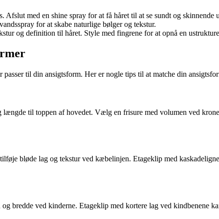
ans. Afslut med en shine spray for at få håret til at se sundt og skinnende 
vandsspray for at skabe naturlige bølger og tekstur.
tekstur og definition til håret. Style med fingrene for at opnå en ustruktur
former
r passer til din ansigtsform. Her er nogle tips til at matche din ansigtsfo
e og længde til toppen af hovedet. Vælg en frisure med volumen ved kro
 tilføje bløde lag og tekstur ved kæbelinjen. Etageklip med kaskadelign
en og bredde ved kinderne. Etageklip med kortere lag ved kindbenene kan