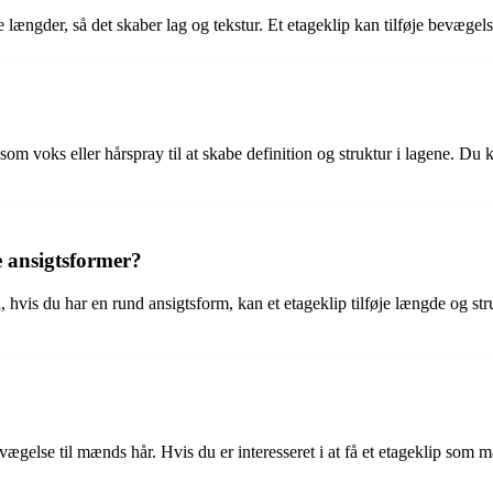
ige længder, så det skaber lag og tekstur. Et etageklip kan tilføje bevægel
 som voks eller hårspray til at skabe definition og struktur i lagene. D
e ansigtsformer?
, hvis du har en rund ansigtsform, kan et etageklip tilføje længde og stru
bevægelse til mænds hår. Hvis du er interesseret i at få et etageklip som