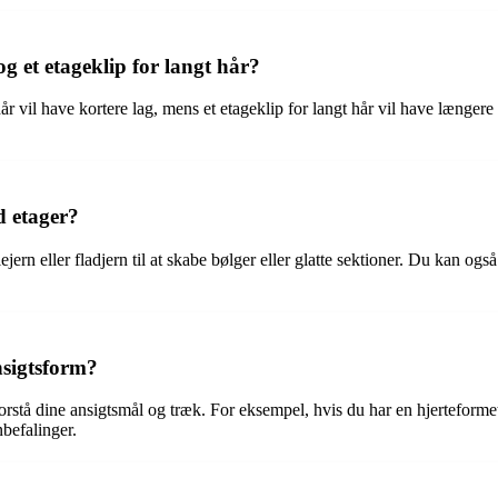
og et etageklip for langt hår?
år vil have kortere lag, mens et etageklip for langt hår vil have længere 
d etager?
jern eller fladjern til at skabe bølger eller glatte sektioner. Du kan ogs
nsigtsform?
at forstå dine ansigtsmål og træk. For eksempel, hvis du har en hjertefor
nbefalinger.