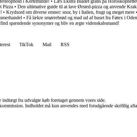
 ferieophold i Kerteminde!
•
Læs Ekstra Bladet gratis på Horoskopnette
t Pizza
•
Den ultimative guide til at lave Ørsted-pizza og anvende Kra
!
•
Krydsord om diverse emner: snor, by i Italien, frugt og meget mere
ømmerhandel
•
Få lækre smørrebrød og mad ud af huset fra Føtex i Ode
, find spændende synonymer og bliv en ægte videnskabsmand!
terest
TikTok
Mail
RSS
e indtægt fra udvalgte køb foretaget gennem vores side.
få kommission. Indholdet må kun anvendes med forudgående skriftlig afta