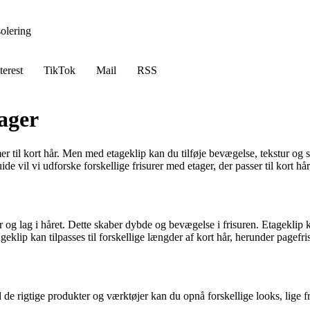
solering
terest
TikTok
Mail
RSS
tager
 til kort hår. Men med etageklip kan du tilføje bevægelse, tekstur og sti
e vil vi udforske forskellige frisurer med etager, der passer til kort hår, 
og lag i håret. Dette skaber dybde og bevægelse i frisuren. Etageklip kan
lip kan tilpasses til forskellige længder af kort hår, herunder pagefris
de rigtige produkter og værktøjer kan du opnå forskellige looks, lige fra 