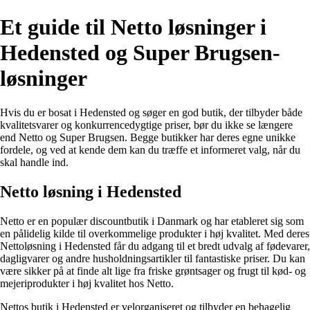
Et guide til Netto løsninger i
Hedensted og Super Brugsen-
løsninger
Hvis du er bosat i Hedensted og søger en god butik, der tilbyder både
kvalitetsvarer og konkurrencedygtige priser, bør du ikke se længere
end Netto og Super Brugsen. Begge butikker har deres egne unikke
fordele, og ved at kende dem kan du træffe et informeret valg, når du
skal handle ind.
Netto løsning i Hedensted
Netto er en populær discountbutik i Danmark og har etableret sig som
en pålidelig kilde til overkommelige produkter i høj kvalitet. Med deres
Nettoløsning i Hedensted får du adgang til et bredt udvalg af fødevarer,
dagligvarer og andre husholdningsartikler til fantastiske priser. Du kan
være sikker på at finde alt lige fra friske grøntsager og frugt til kød- og
mejeriprodukter i høj kvalitet hos Netto.
Nettos butik i Hedensted er velorganiseret og tilbyder en behagelig