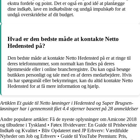
ekstra fordele og point. Det er også en god idé at planlægge
dine indkøb, lave en indkøbsliste og undgå impulskøb for at
undgå overskridelse af dit budget.
Hvad er den bedste måde at kontakte Netto
Hedensted på?
Den bedste måde at kontakte Netto Hedensted på er at ringe til
deres telefonnummer, som normalt kan findes på deres
hjemmeside eller i online brancheregistre. Du kan også besøge
butikken personligt og tale med en af deres medarbejdere. Hvis
du har spørgsmål eller bekymringer, kan du altid kontakte Netto
Hedensted for at få mere information og hjælp.
Artiklen Et guide til Netto løsninger i Hedensted og Super Brugsen-
løsninger har i gennemsnit fået
4.4
stjerner baseret på
28
anmeldelser
Andre populære artikler:
Få de nyeste oplysninger om Amicone 2018
og tilbudene i Tyskland
•
Føtex Hvidevarer: En Guide til Prisbevidste
Indkøb og Kvalitet
•
Bliv Opdateret med JP Erhverv: Værdifulde
Nyheder om Job og Erhverv
•
Guide til YouTube Premium: Pris,