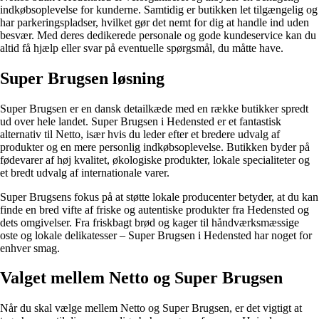
indkøbsoplevelse for kunderne. Samtidig er butikken let tilgængelig og
har parkeringspladser, hvilket gør det nemt for dig at handle ind uden
besvær. Med deres dedikerede personale og gode kundeservice kan du
altid få hjælp eller svar på eventuelle spørgsmål, du måtte have.
Super Brugsen løsning
Super Brugsen er en dansk detailkæde med en række butikker spredt
ud over hele landet. Super Brugsen i Hedensted er et fantastisk
alternativ til Netto, især hvis du leder efter et bredere udvalg af
produkter og en mere personlig indkøbsoplevelse. Butikken byder på
fødevarer af høj kvalitet, økologiske produkter, lokale specialiteter og
et bredt udvalg af internationale varer.
Super Brugsens fokus på at støtte lokale producenter betyder, at du kan
finde en bred vifte af friske og autentiske produkter fra Hedensted og
dets omgivelser. Fra friskbagt brød og kager til håndværksmæssige
oste og lokale delikatesser – Super Brugsen i Hedensted har noget for
enhver smag.
Valget mellem Netto og Super Brugsen
Når du skal vælge mellem Netto og Super Brugsen, er det vigtigt at