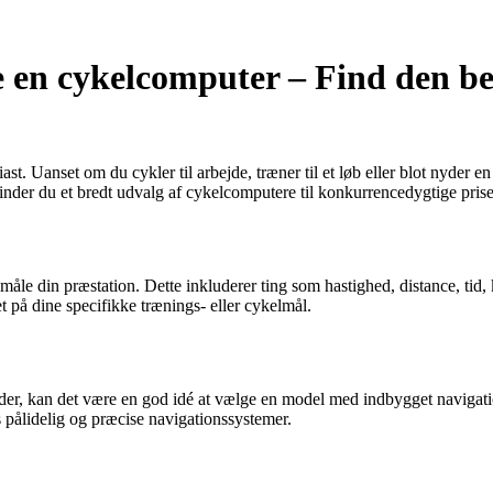
ge en cykelcomputer – Find den be
t. Uanset om du cykler til arbejde, træner til et løb eller blot nyder e
finder du et bredt udvalg af cykelcomputere til konkurrencedygtige pris
 måle din præstation. Dette inkluderer ting som hastighed, distance, tid,
t på dine specifikke trænings- eller cykelmål.
eder, kan det være en god idé at vælge en model med indbygget navigati
s pålidelig og præcise navigationssystemer.