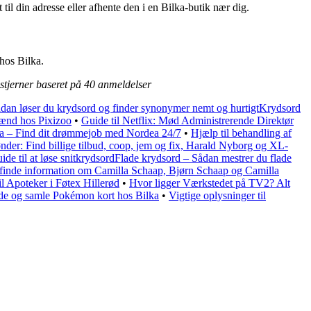
l din adresse eller afhente den i en Bilka-butik nær dig.
hos Bilka.
stjerner baseret på
40
anmeldelser
dan løser du krydsord og finder synonymer nemt og hurtigtKrydsord
mænd hos Pixizoo
•
Guide til Netflix: Mød Administrerende Direktør
ea – Find dit drømmejob med Nordea 24/7
•
Hjælp til behandling af
nder: Find billige tilbud, coop, jem og fix, Harald Nyborg og XL-
ide til at løse snitkrydsordFlade krydsord – Sådan mestrer du flade
t finde information om Camilla Schaap, Bjørn Schaap og Camilla
il Apoteker i Føtex Hillerød
•
Hvor ligger Værkstedet på TV2? Alt
de og samle Pokémon kort hos Bilka
•
Vigtige oplysninger til