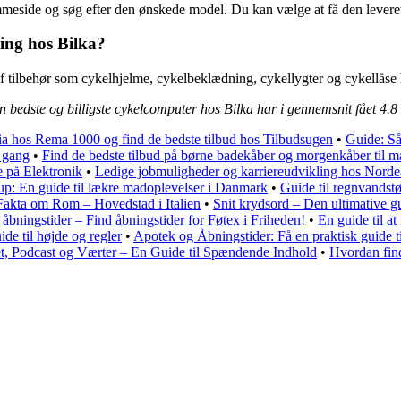
side og søg efter den ønskede model. Du kan vælge at få den leveret ti
ling hos Bilka?
 tilbehør som cykelhjelme, cykelbeklædning, cykellygter og cykellåse 
n bedste og billigste cykelcomputer hos Bilka har i gennemsnit fået
4.8
ia hos Rema 1000 og find de bedste tilbud hos Tilbudsugen
•
Guide: Så
e gang
•
Find de bedste tilbud på børne badekåber og morgenkåber til 
 på Elektronik
•
Ledige jobmuligheder og karriereudvikling hos Nord
up: En guide til lækre madoplevelser i Danmark
•
Guide til regnvandstø
Fakta om Rom – Hovedstad i Italien
•
Snit krydsord – Den ultimative gu
åbningstider – Find åbningstider for Føtex i Friheden!
•
En guide til a
de til højde og regler
•
Apotek og Åbningstider: Få en praktisk guide t
t, Podcast og Værter – En Guide til Spændende Indhold
•
Hvordan fin