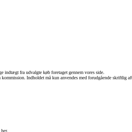
age indtægt fra udvalgte køb foretaget gennem vores side.
 få kommission. Indholdet må kun anvendes med forudgående skriftlig aft
 her.