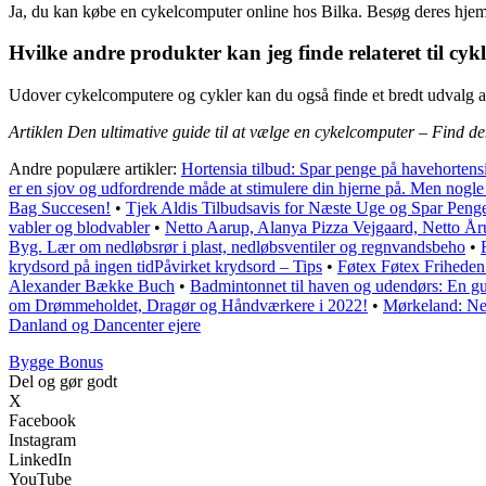
Ja, du kan købe en cykelcomputer online hos Bilka. Besøg deres hjemme
Hvilke andre produkter kan jeg finde relateret til cyk
Udover cykelcomputere og cykler kan du også finde et bredt udvalg af
Artiklen Den ultimative guide til at vælge en cykelcomputer – Find de
Andre populære artikler:
Hortensia tilbud: Spar penge på havehortens
er en sjov og udfordrende måde at stimulere din hjerne på. Men nogl
Bag Succesen!
•
Tjek Aldis Tilbudsavis for Næste Uge og Spar Penge
vabler og blodvabler
•
Netto Aarup, Alanya Pizza Vejgaard, Netto År
Byg. Lær om nedløbsrør i plast, nedløbsventiler og regnvandsbeho
•
krydsord på ingen tidPåvirket krydsord – Tips
•
Føtex Føtex Friheden 
Alexander Bække Buch
•
Badmintonnet til haven og udendørs: En gui
om Drømmeholdet, Dragør og Håndværkere i 2022!
•
Mørkeland: Ne
Danland og Dancenter ejere
Bygge Bonus
Del og gør godt
X
Facebook
Instagram
LinkedIn
YouTube