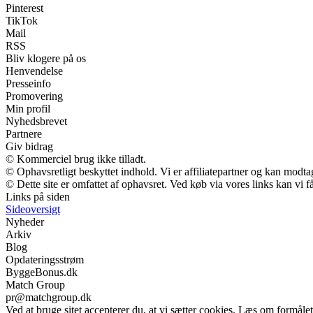
Pinterest
TikTok
Mail
RSS
Bliv klogere på os
Henvendelse
Presseinfo
Promovering
Min profil
Nyhedsbrevet
Partnere
Giv bidrag
© Kommerciel brug ikke tilladt.
© Ophavsretligt beskyttet indhold. Vi er affiliatepartner og kan modt
© Dette site er omfattet af ophavsret. Ved køb via vores links kan vi
Links på siden
Sideoversigt
Nyheder
Arkiv
Blog
Opdateringsstrøm
ByggeBonus.dk
Match Group
pr@matchgroup.dk
Ved at bruge sitet accepterer du, at vi sætter cookies. Læs om formålet