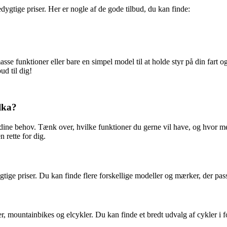
ygtige priser. Her er nogle af de gode tilbud, du kan finde:
e funktioner eller bare en simpel model til at holde styr på din fart o
ud til dig!
lka?
ne behov. Tænk over, hvilke funktioner du gerne vil have, og hvor meget 
n rette for dig.
tige priser. Du kan finde flere forskellige modeller og mærker, der passe
er, mountainbikes og elcykler. Du kan finde et bredt udvalg af cykler i f