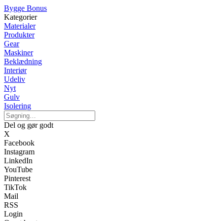
Bygge Bonus
Kategorier
Materialer
Produkter
Gear
Maskiner
Beklædning
Interiør
Udeliv
Nyt
Gulv
Isolering
Del og gør godt
X
Facebook
Instagram
LinkedIn
YouTube
Pinterest
TikTok
Mail
RSS
Login