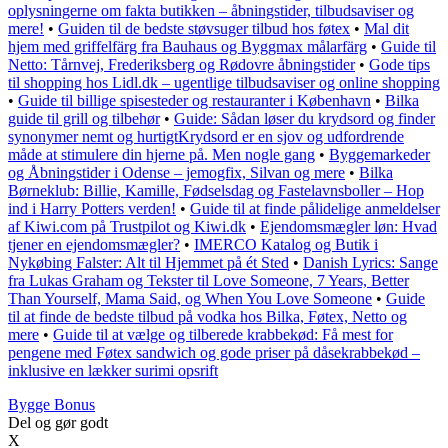
oplysningerne om fakta butikken – åbningstider, tilbudsaviser og
mere!
•
Guiden til de bedste støvsuger tilbud hos føtex
•
Mal dit
hjem med griffelfärg fra Bauhaus og Byggmax målarfärg
•
Guide til
Netto: Tårnvej, Frederiksberg og Rødovre åbningstider
•
Gode tips
til shopping hos Lidl.dk – ugentlige tilbudsaviser og online shopping
•
Guide til billige spisesteder og restauranter i København
•
Bilka
guide til grill og tilbehør
•
Guide: Sådan løser du krydsord og finder
synonymer nemt og hurtigtKrydsord er en sjov og udfordrende
måde at stimulere din hjerne på. Men nogle gang
•
Byggemarkeder
og Åbningstider i Odense – jemogfix, Silvan og mere
•
Bilka
Børneklub: Billie, Kamille, Fødselsdag og Fastelavnsboller – Hop
ind i Harry Potters verden!
•
Guide til at finde pålidelige anmeldelser
af Kiwi.com på Trustpilot og Kiwi.dk
•
Ejendomsmægler løn: Hvad
tjener en ejendomsmægler?
•
IMERCO Katalog og Butik i
Nykøbing Falster: Alt til Hjemmet på ét Sted
•
Danish Lyrics: Sange
fra Lukas Graham og Tekster til Love Someone, 7 Years, Better
Than Yourself, Mama Said, og When You Love Someone
•
Guide
til at finde de bedste tilbud på vodka hos Bilka, Føtex, Netto og
mere
•
Guide til at vælge og tilberede krabbekød: Få mest for
pengene med Føtex sandwich og gode priser på dåsekrabbekød –
inklusive en lækker surimi opsrift
Bygge Bonus
Del og gør godt
X