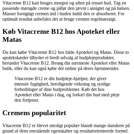
Vitacreme B12 kan bruges morgen og aften på renset hud. Tag en
passende mængde creme og påfør den jævnt i ansigtet og på halsen.
Masser forsigtigt cremen ind i huden indtil den er absorberet. For
optimalt resultat anbefales det at bruge cremen regelmæssigt.
Køb Vitacreme B12 hos Apoteket eller
Matas
Du kan købe Vitacreme B12 hos både Apoteket og Matas. Disse to
apotekskæder tilbyder et bredt udvalg af hudplejeprodukter,
herunder Vitacreme B12. Besøg din nærmeste Apoteket eller Matas
butik, eller du kan også købe det online på deres hjemmesider.
Vitacreme B12 er din hudpleje-hjælper, der giver
intensiv fugtighed, beroligende virkning og synlige
forbedringer af dine hudproblemer. Køb det hos
Apoteket eller Matas i dag, og forkæl din hud med pleje
den fortjener.
Cremens popularitet
Vitacreme B12 er blevet utroligt populær blandt mange danskere på
grund af dens enestående egenskaber og resultatorienterede formel.