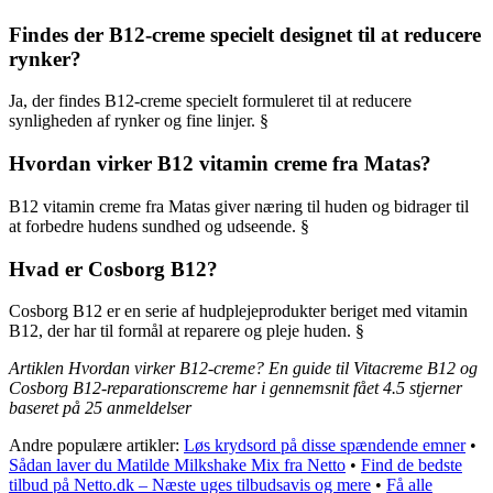
Findes der B12-creme specielt designet til at reducere
rynker?
Ja, der findes B12-creme specielt formuleret til at reducere
synligheden af rynker og fine linjer. §
Hvordan virker B12 vitamin creme fra Matas?
B12 vitamin creme fra Matas giver næring til huden og bidrager til
at forbedre hudens sundhed og udseende. §
Hvad er Cosborg B12?
Cosborg B12 er en serie af hudplejeprodukter beriget med vitamin
B12, der har til formål at reparere og pleje huden. §
Artiklen Hvordan virker B12-creme? En guide til Vitacreme B12 og
Cosborg B12-reparationscreme har i gennemsnit fået
4.5
stjerner
baseret på
25
anmeldelser
Andre populære artikler:
Løs krydsord på disse spændende emner
•
Sådan laver du Matilde Milkshake Mix fra Netto
•
Find de bedste
tilbud på Netto.dk – Næste uges tilbudsavis og mere
•
Få alle