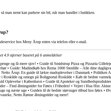
så man nemt kan parkere sin bil, når man handler i butikken.
rup?
deservice hos Meny Årup enten via telefon eller e-mail.
ået
4.9
stjerner baseret på
6
anmeldelser
r penge og få mere sjov!
•
Guide til Smidstrup Pizza og Pizzaria Gillel
behør
•
Guide: Madindkøb hos Rema 1000 Stenlille – Alle dine dagligvar
 Netto Årup: En guide til lækre madoplevelser i Danmark
•
Politiken 
je i Roskilde og omegn på Boligportal Roskilde
•
Køb de bedste varmel
uld Oplevelse i København
•
Guide til Apoteker og Sundhedsprodukte
der – Find åbningstider for Føtex i Friheden!
•
Vejret i Hua Hin: Aktue
 uge og næste uge
•
Guiden til de bedste støvsuger tilbud hos føtex
•
Øve
vaneke, Netto Rønne åbningstider og mere!