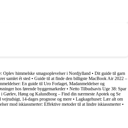
eje: Oplev himmelske smagsoplevelser i Nordjylland
•
Dit guide til garn
er samlet ét sted
•
Guide til at finde den billigste MacBook Air 2022 –
Anmeldelser: En guide til Uro Forlaget, Madanmeldelser og
øsninger hos førende byggemarkeder
•
Netto Tilbudsavis Uge 38: Spar
r i Gørlev, Høng og Kalundborg – Find din nærmeste Apotek og Se
l vejrudsigt, 14-dages prognose og mere
•
Lagkagehuset: Lær alt om
lser mod iskiassmerter: Effektive metoder til at lindre iskiassmerter
•