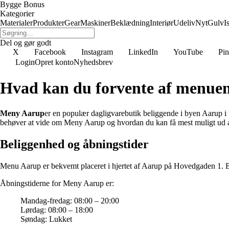
Bygge Bonus
Kategorier
Materialer
Produkter
Gear
Maskiner
Beklædning
Interiør
Udeliv
Nyt
Gulv
I
Del og gør godt
X
Facebook
Instagram
LinkedIn
YouTube
Pin
Login
Opret konto
Nyhedsbrev
Hvad kan du forvente af menue
Meny Aarup
er en populær dagligvarebutik beliggende i byen Aarup i F
behøver at vide om Meny Aarup og hvordan du kan få mest muligt ud a
Beliggenhed og åbningstider
Menu Aarup er bekvemt placeret i hjertet af Aarup på Hovedgaden 1. Bu
Åbningstiderne for Meny Aarup er:
Mandag-fredag: 08:00 – 20:00
Lørdag: 08:00 – 18:00
Søndag: Lukket