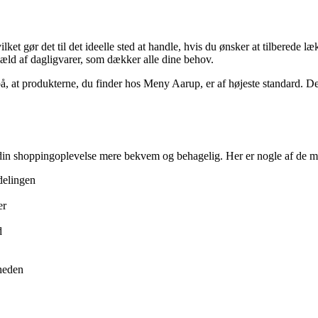
ket gør det til det ideelle sted at handle, hvis du ønsker at tilberede l
væld af dagligvarer, som dækker alle dine behov.
å, at produkterne, du finder hos Meny Aarup, er af højeste standard. De
øre din shoppingoplevelse mere bekvem og behagelig. Her er nogle af de 
fdelingen
er
d
heden