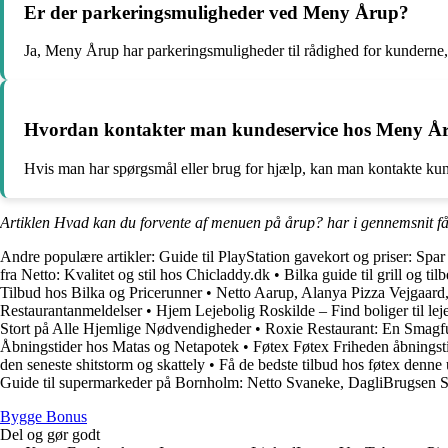
Er der parkeringsmuligheder ved Meny Årup?
Ja, Meny Årup har parkeringsmuligheder til rådighed for kunderne, 
Hvordan kontakter man kundeservice hos Meny Å
Hvis man har spørgsmål eller brug for hjælp, kan man kontakte kun
Artiklen Hvad kan du forvente af menuen på årup? har i gennemsnit f
Andre populære artikler:
Guide til PlayStation gavekort og priser: Spa
fra Netto: Kvalitet og stil hos Chicladdy.dk
•
Bilka guide til grill og til
Tilbud hos Bilka og Pricerunner
•
Netto Aarup, Alanya Pizza Vejgaard,
Restaurantanmeldelser
•
Hjem Lejebolig Roskilde – Find boliger til le
Stort på Alle Hjemlige Nødvendigheder
•
Roxie Restaurant: En Smagf
Åbningstider hos Matas og Netapotek
•
Føtex Føtex Friheden åbningsti
den seneste shitstorm og skattely
•
Få de bedste tilbud hos føtex denne
Guide til supermarkeder på Bornholm: Netto Svaneke, DagliBrugsen S
Bygge Bonus
Del og gør godt