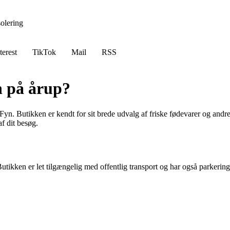
solering
terest
TikTok
Mail
RSS
n på årup?
yn. Butikken er kendt for sit brede udvalg af friske fødevarer og andre 
f dit besøg.
tikken er let tilgængelig med offentlig transport og har også parkeri