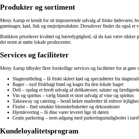
Produkter og sortiment
Meny Aarup er kendt for sit imponerende udvalg af friske fødevarer, hvil
grøntsager, kød, fisk og mejeriprodukter. Derudover finder du også et 
Butikken prioriterer kvalitet og bæredygtighed, så du kan være sikker p
det nemt at støtte lokale producenter.
Services og faciliteter
Meny Aarup tilbyder flere forskellige services og faciliteter for at g
Slagterafdeling – få friskt skåret kød og specialiteter fra slagtera
Bager – nyd friskbagt brød og kager fra den lokale bager
Deli – opdag et bredt udvalg af delikatesser, salater og færdigrett
Vin og spiritus – vælg blandt et stort udvalg af vine og spiritus
Takeaway og catering – bestil lækre madretter til enhver lejlighe
Florist – find smukke blomsterbuketter og dekorationer
Hjemlevering – få dine varer leveret lige til døren
Gratis parkering – nem adgang med parkeringsmuligheder i nær
Kundeloyalitetsprogram