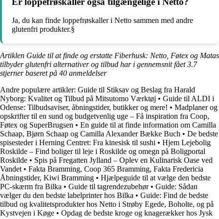
Er loppefrøskaller også tilgængelige i Netto?
Ja, du kan finde loppefrøskaller i Netto sammen med andre
glutenfri produkter.§
Artiklen Guide til at finde og erstatte Fiberhusk: Netto, Føtex og Matas
tilbyder glutenfri alternativer og tilbud har i gennemsnit fået
3.7
stjerner baseret på
40
anmeldelser
Andre populære artikler:
Guide til Stiksav og Beslag fra Harald
Nyborg: Kvalitet og Tilbud på Mitsutomo Værktøj
•
Guide til ALDI i
Odense: Tilbudsaviser, åbningstider, butikker og mere!
•
Madplaner og
opskrifter til en sund og budgetvenlig uge – Få inspiration fra Coop,
Føtex og SuperBrugsen
•
En guide til at finde information om Camilla
Schaap, Bjørn Schaap og Camilla Alexander Bække Buch
•
De bedste
spisesteder i Herning Centret: Fra kinesisk til sushi
•
Hjem Lejebolig
Roskilde – Find boliger til leje i Roskilde og omegn på Boligportal
Roskilde
•
Spis på Fregatten Jylland – Oplev en Kulinarisk Oase ved
Vandet
•
Fakta Bramming, Coop 365 Bramming, Fakta Fredericia
Åbningstider, Kiwi Bramming
•
Hjælpeguide til at vælge den bedste
PC-skærm fra Bilka
•
Guide til tagrendezubehør
•
Guide: Sådan
vælger du den bedste labelprinter hos Bilka
•
Guide: Find de bedste
tilbud og kvalitetsprodukter hos Netto i Strøby Egede, Boholte, og på
Kystvejen i Køge
•
Opdag de bedste kroge og knagerækker hos Jysk