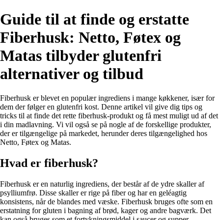
Guide til at finde og erstatte
Fiberhusk: Netto, Føtex og
Matas tilbyder glutenfri
alternativer og tilbud
Fiberhusk er blevet en populær ingrediens i mange køkkener, især for
dem der følger en glutenfri kost. Denne artikel vil give dig tips og
tricks til at finde det rette fiberhusk-produkt og få mest muligt ud af det
i din madlavning. Vi vil også se på nogle af de forskellige produkter,
der er tilgængelige på markedet, herunder deres tilgængelighed hos
Netto, Føtex og Matas.
Hvad er fiberhusk?
Fiberhusk er en naturlig ingrediens, der består af de ydre skaller af
psylliumfrø. Disse skaller er rige på fiber og har en geléagtig
konsistens, når de blandes med væske. Fiberhusk bruges ofte som en
erstatning for gluten i bagning af brød, kager og andre bagværk. Det
kan også bruges som et fortykningsmiddel i saucer og supper.