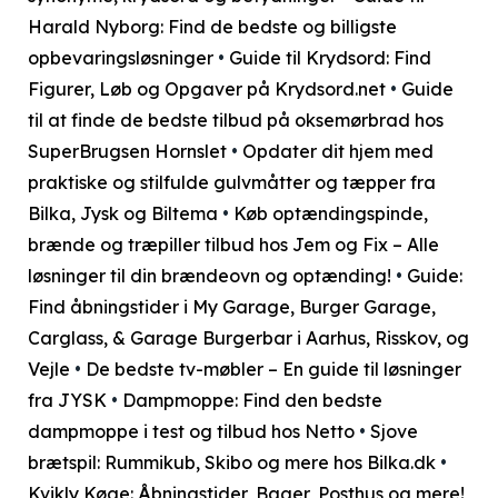
Harald Nyborg: Find de bedste og billigste
opbevaringsløsninger
•
Guide til Krydsord: Find
Figurer, Løb og Opgaver på Krydsord.net
•
Guide
til at finde de bedste tilbud på oksemørbrad hos
SuperBrugsen Hornslet
•
Opdater dit hjem med
praktiske og stilfulde gulvmåtter og tæpper fra
Bilka, Jysk og Biltema
•
Køb optændingspinde,
brænde og træpiller tilbud hos Jem og Fix – Alle
løsninger til din brændeovn og optænding!
•
Guide:
Find åbningstider i My Garage, Burger Garage,
Carglass, & Garage Burgerbar i Aarhus, Risskov, og
Vejle
•
De bedste tv-møbler – En guide til løsninger
fra JYSK
•
Dampmoppe: Find den bedste
dampmoppe i test og tilbud hos Netto
•
Sjove
brætspil: Rummikub, Skibo og mere hos Bilka.dk
•
Kvikly Køge: Åbningstider, Bager, Posthus og mere!