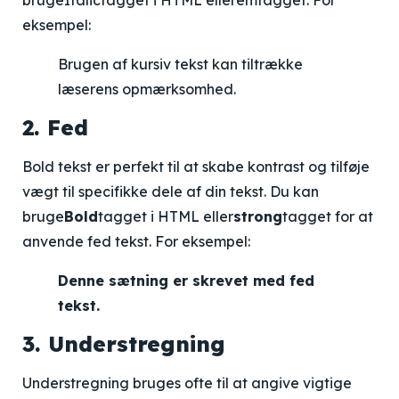
bruge
Italic
tagget i HTML eller
em
tagget. For
eksempel:
Brugen af kursiv tekst kan tiltrække
læserens opmærksomhed.
2. Fed
Bold tekst er perfekt til at skabe kontrast og tilføje
vægt til specifikke dele af din tekst. Du kan
bruge
Bold
tagget i HTML eller
strong
tagget for at
anvende fed tekst. For eksempel:
Denne sætning er skrevet med fed
tekst.
3. Understregning
Understregning bruges ofte til at angive vigtige