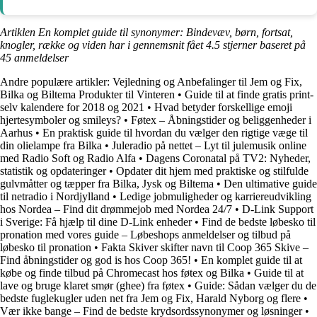
Artiklen En komplet guide til synonymer: Bindevæv, børn, fortsat,
knogler, række og viden har i gennemsnit fået
4.5
stjerner baseret på
45
anmeldelser
Andre populære artikler:
Vejledning og Anbefalinger til Jem og Fix,
Bilka og Biltema Produkter til Vinteren
•
Guide til at finde gratis print-
selv kalendere for 2018 og 2021
•
Hvad betyder forskellige emoji
hjertesymboler og smileys?
•
Føtex – Åbningstider og beliggenheder i
Aarhus
•
En praktisk guide til hvordan du vælger den rigtige væge til
din olielampe fra Bilka
•
Juleradio på nettet – Lyt til julemusik online
med Radio Soft og Radio Alfa
•
Dagens Coronatal på TV2: Nyheder,
statistik og opdateringer
•
Opdater dit hjem med praktiske og stilfulde
gulvmåtter og tæpper fra Bilka, Jysk og Biltema
•
Den ultimative guide
til netradio i Nordjylland
•
Ledige jobmuligheder og karriereudvikling
hos Nordea – Find dit drømmejob med Nordea 24/7
•
D-Link Support
i Sverige: Få hjælp til dine D-Link enheder
•
Find de bedste løbesko til
pronation med vores guide – Løbeshops anmeldelser og tilbud på
løbesko til pronation
•
Fakta Skiver skifter navn til Coop 365 Skive –
Find åbningstider og god is hos Coop 365!
•
En komplet guide til at
købe og finde tilbud på Chromecast hos føtex og Bilka
•
Guide til at
lave og bruge klaret smør (ghee) fra føtex
•
Guide: Sådan vælger du de
bedste fuglekugler uden net fra Jem og Fix, Harald Nyborg og flere
•
Vær ikke bange – Find de bedste krydsordssynonymer og løsninger
•