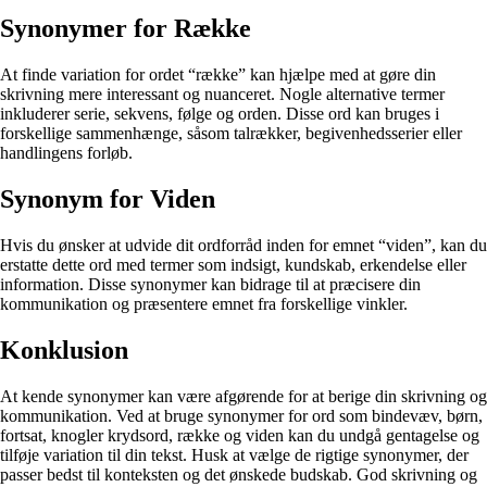
Synonymer for Række
At finde variation for ordet “række” kan hjælpe med at gøre din
skrivning mere interessant og nuanceret. Nogle alternative termer
inkluderer serie, sekvens, følge og orden. Disse ord kan bruges i
forskellige sammenhænge, såsom talrækker, begivenhedsserier eller
handlingens forløb.
Synonym for Viden
Hvis du ønsker at udvide dit ordforråd inden for emnet “viden”, kan du
erstatte dette ord med termer som indsigt, kundskab, erkendelse eller
information. Disse synonymer kan bidrage til at præcisere din
kommunikation og præsentere emnet fra forskellige vinkler.
Konklusion
At kende synonymer kan være afgørende for at berige din skrivning og
kommunikation. Ved at bruge synonymer for ord som bindevæv, børn,
fortsat, knogler krydsord, række og viden kan du undgå gentagelse og
tilføje variation til din tekst. Husk at vælge de rigtige synonymer, der
passer bedst til konteksten og det ønskede budskab. God skrivning og