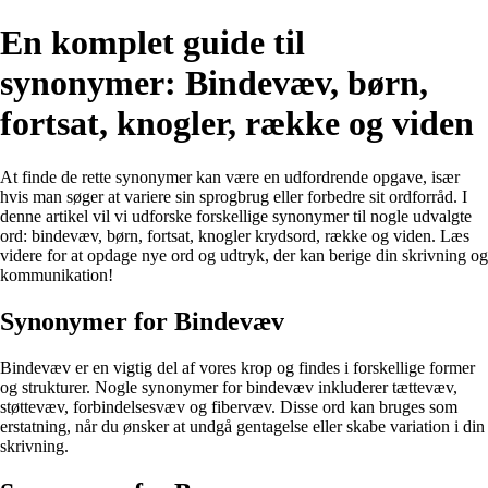
En komplet guide til
synonymer: Bindevæv, børn,
fortsat, knogler, række og viden
At finde de rette synonymer kan være en udfordrende opgave, især
hvis man søger at variere sin sprogbrug eller forbedre sit ordforråd. I
denne artikel vil vi udforske forskellige synonymer til nogle udvalgte
ord: bindevæv, børn, fortsat, knogler krydsord, række og viden. Læs
videre for at opdage nye ord og udtryk, der kan berige din skrivning og
kommunikation!
Synonymer for Bindevæv
Bindevæv er en vigtig del af vores krop og findes i forskellige former
og strukturer. Nogle synonymer for bindevæv inkluderer tættevæv,
støttevæv, forbindelsesvæv og fibervæv. Disse ord kan bruges som
erstatning, når du ønsker at undgå gentagelse eller skabe variation i din
skrivning.