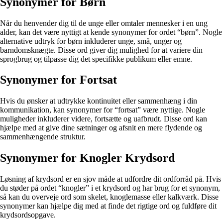
Synonymer for Børn
Når du henvender dig til de unge eller omtaler mennesker i en ung
alder, kan det være nyttigt at kende synonymer for ordet “børn”. Nogle
alternative udtryk for børn inkluderer unge, små, unger og
barndomsknægte. Disse ord giver dig mulighed for at variere din
sprogbrug og tilpasse dig det specifikke publikum eller emne.
Synonymer for Fortsat
Hvis du ønsker at udtrykke kontinuitet eller sammenhæng i din
kommunikation, kan synonymer for “fortsat” være nyttige. Nogle
muligheder inkluderer videre, fortsætte og uafbrudt. Disse ord kan
hjælpe med at give dine sætninger og afsnit en mere flydende og
sammenhængende struktur.
Synonymer for Knogler Krydsord
Løsning af krydsord er en sjov måde at udfordre dit ordforråd på. Hvis
du støder på ordet “knogler” i et krydsord og har brug for et synonym,
så kan du overveje ord som skelet, knoglemasse eller kalkværk. Disse
synonymer kan hjælpe dig med at finde det rigtige ord og fuldføre dit
krydsordsopgave.