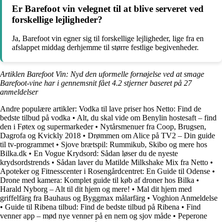
Er Barefoot vin velegnet til at blive serveret ved
forskellige lejligheder?
Ja, Barefoot vin egner sig til forskellige lejligheder, lige fra en
afslappet middag derhjemme til større festlige begivenheder.
Artiklen Barefoot Vin: Nyd den uformelle fornøjelse ved at smage
Barefoot-vine har i gennemsnit fået
4.2
stjerner baseret på
27
anmeldelser
Andre populære artikler:
Vodka til lave priser hos Netto: Find de
bedste tilbud på vodka
•
Alt, du skal vide om Benylin hostesaft – find
den i Føtex og supermarkeder
•
Nytårsmenuer fra Coop, Brugsen,
Dagrofa og Kvickly 2018
•
Drømmen om Alice på TV2 – Din guide
til tv-programmet
•
Sjove brætspil: Rummikub, Skibo og mere hos
Bilka.dk
•
En Vogue Krydsord: Sådan løser du de nyeste
krydsordstrends
•
Sådan laver du Matilde Milkshake Mix fra Netto
•
Apoteker og Fitnesscenter i Rosengårdcentret: En Guide til Odense
•
Drone med kamera: Komplet guide til køb af droner hos Bilka
•
Harald Nyborg – Alt til dit hjem og mere!
•
Mal dit hjem med
griffelfärg fra Bauhaus og Byggmax målarfärg
•
Voghion Anmeldelse
•
Guide til Ribena tilbud: Find de bedste tilbud på Ribena
•
Find
venner app – mød nye venner på en nem og sjov måde
•
Peperone