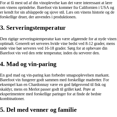
For at få mest ud af din vinoplevelse kan det være interessant at lære
om vinens oprindelse. Barefoot vin kommer fra Californien i USA og
er kendt for sin afslappede og sjove stil. Læs om vinens historie og de
forskellige druer, der anvendes i produktionen.
3. Serveringstemperatur
Den rigtige serveringstemperatur kan være afgørende for at nyde vinen
optimalt. Generelt set serveres hvide vine bedst ved 8-12 grader, mens
røde vine bør serveres ved 16-18 grader. Sørg for at opbevare din
Barefoot vin ved den rette temperatur, inden du serverer den.
4. Mad og vin-paring
En god mad og vin-paring kan forbedre smagsoplevelsen markant.
Barefoot vin fungerer godt sammen med forskellige madretter. For
eksempel kan en Chardonnay være en god følgesvend til fisk og
skaldyr, mens en Merlot passer godt til grillet kød. Prøv at
eksperimentere med forskellige paringer for at finde de bedste
kombinationer.
5. Del med venner og familie